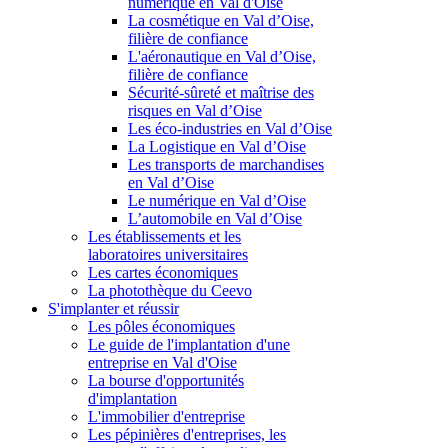
numérique en Val d'Oise
La cosmétique en Val d’Oise,
filière de confiance
L'aéronautique en Val d’Oise,
filière de confiance
Sécurité-sûreté et maîtrise des
risques en Val d’Oise
Les éco-industries en Val d’Oise
La Logistique en Val d’Oise
Les transports de marchandises
en Val d’Oise
Le numérique en Val d’Oise
L’automobile en Val d’Oise
Les établissements et les
laboratoires universitaires
Les cartes économiques
La photothèque du Ceevo
S'implanter et réussir
Les pôles économiques
Le guide de l'implantation d'une
entreprise en Val d'Oise
La bourse d'opportunités
d'implantation
L'immobilier d'entreprise
Les pépinières d'entreprises, les