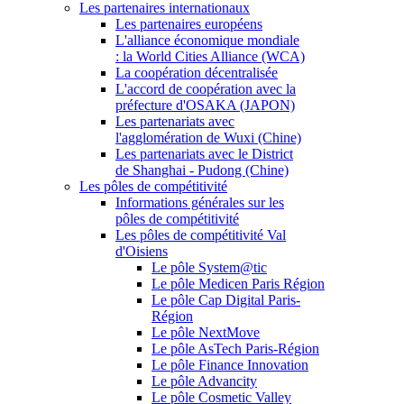
Les partenaires internationaux
Les partenaires européens
L'alliance économique mondiale
: la World Cities Alliance (WCA)
La coopération décentralisée
L'accord de coopération avec la
préfecture d'OSAKA (JAPON)
Les partenariats avec
l'agglomération de Wuxi (Chine)
Les partenariats avec le District
de Shanghai - Pudong (Chine)
Les pôles de compétitivité
Informations générales sur les
pôles de compétitivité
Les pôles de compétitivité Val
d'Oisiens
Le pôle System@tic
Le pôle Medicen Paris Région
Le pôle Cap Digital Paris-
Région
Le pôle NextMove
Le pôle AsTech Paris-Région
Le pôle Finance Innovation
Le pôle Advancity
Le pôle Cosmetic Valley