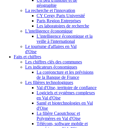
Un peu d'histoire et de
géographie
La recherche et l'innovation
CY Cergy Paris Université
Paris Region Entreprises
Les laboratoires de recherche
L'intelligence économique
L'intelligence économique et la
veille à l'international
Le tourisme d'affaires en Val
d'Oise
Faits et chiffres
Les chiffres clés des communes
Les indicateurs économiques
La conjoncture et les prévisions
de la Banque de France
Les filières technologiques
Val d'Oise, territoire de confiance
Logiciels et systèmes complexes
en Val d'Oise
Santé et biotechnologies en Val
d'Oise
La filière Caoutchouc et
Polymères en Val d'Oise
Télécom, software mobile et