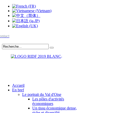
ontact
Accueil
En bref
Le portrait du Val d'Oise
Les pôles d'activités
économiques
Un tissu économique dense,
riche et diversifié