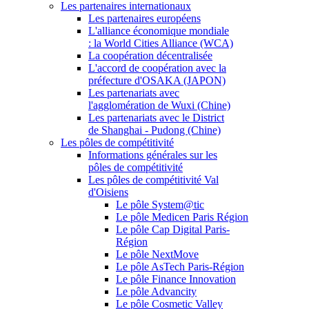
Les partenaires internationaux
Les partenaires européens
L'alliance économique mondiale
: la World Cities Alliance (WCA)
La coopération décentralisée
L'accord de coopération avec la
préfecture d'OSAKA (JAPON)
Les partenariats avec
l'agglomération de Wuxi (Chine)
Les partenariats avec le District
de Shanghai - Pudong (Chine)
Les pôles de compétitivité
Informations générales sur les
pôles de compétitivité
Les pôles de compétitivité Val
d'Oisiens
Le pôle System@tic
Le pôle Medicen Paris Région
Le pôle Cap Digital Paris-
Région
Le pôle NextMove
Le pôle AsTech Paris-Région
Le pôle Finance Innovation
Le pôle Advancity
Le pôle Cosmetic Valley