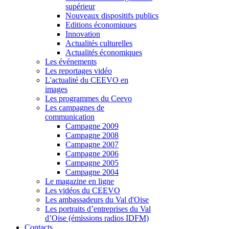
supérieur
Nouveaux dispositifs publics
Editions économiques
Innovation
Actualités culturelles
Actualités économiques
Les événements
Les reportages vidéo
L'actualité du CEEVO en
images
Les programmes du Ceevo
Les campagnes de
communication
Campagne 2009
Campagne 2008
Campagne 2007
Campagne 2006
Campagne 2005
Campagne 2004
Le magazine en ligne
Les vidéos du CEEVO
Les ambassadeurs du Val d'Oise
Les portraits d’entreprises du Val
d’Oise (émissions radios IDFM)
Contacts