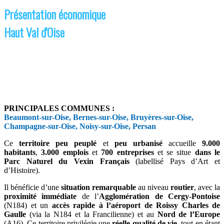
Présentation économique
Haut Val d'Oise
PRINCIPALES COMMUNES :
Beaumont-sur-Oise, Bernes-sur-Oise, Bruyères-sur-Oise,
Champagne-sur-Oise, Noisy-sur-Oise, Persan
Ce
territoire peu peuplé
et
peu urbanisé
accueille
9.000
habitants
,
3.000 emplois
et
700 entreprises
et se situe
dans le
Parc Naturel du Vexin Français
(labellisé Pays d’Art et
d’Histoire).
Il bénéficie d’une
situation remarquable
au niveau
routier
, avec la
proximité immédiate
de l’
Agglomération de Cergy-Pontoise
(N184) et un
accès rapide à l’aéroport de Roissy Charles de
Gaulle
(via la N184 et la Francilienne) et au
Nord de l’Europe
(A16). Ce territoire privilégie une
réelle qualité de vie
, tout en étant