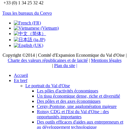
+33 (0) 1 34 25 32 42
Tous les bureaux du Ceevo
Copyright ©2014 | Comité d'Expansion Economique du Val d'Oise |
Charte des valeurs républicaines et de laicité
|
Mentions légales
|
Plan du site
|
Accueil
En bref
Le portrait du Val d'Oise
Les pôles d'activités économiques
Un tissu économique dense, riche et diversifié
Des pôles et des axes économiques
Cergy-Pontoise, une agglomération majeure
Roissy CDG et l'Est du Val d'Oise : des
opportunités importantes
Des outils efficaces d'aides aux entrepreneurs et
au développement technologique