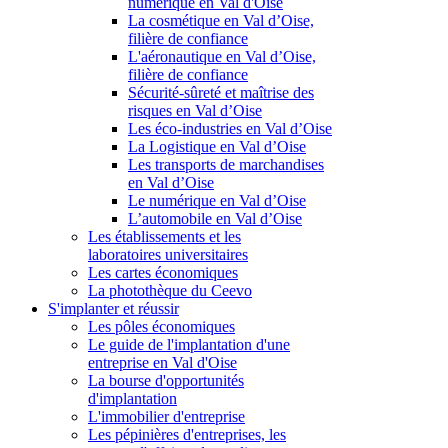
numérique en Val d'Oise
La cosmétique en Val d’Oise,
filière de confiance
L'aéronautique en Val d’Oise,
filière de confiance
Sécurité-sûreté et maîtrise des
risques en Val d’Oise
Les éco-industries en Val d’Oise
La Logistique en Val d’Oise
Les transports de marchandises
en Val d’Oise
Le numérique en Val d’Oise
L’automobile en Val d’Oise
Les établissements et les
laboratoires universitaires
Les cartes économiques
La photothèque du Ceevo
S'implanter et réussir
Les pôles économiques
Le guide de l'implantation d'une
entreprise en Val d'Oise
La bourse d'opportunités
d'implantation
L'immobilier d'entreprise
Les pépinières d'entreprises, les