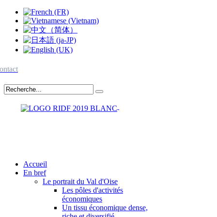
ontact
Accueil
En bref
Le portrait du Val d'Oise
Les pôles d'activités
économiques
Un tissu économique dense,
riche et diversifié