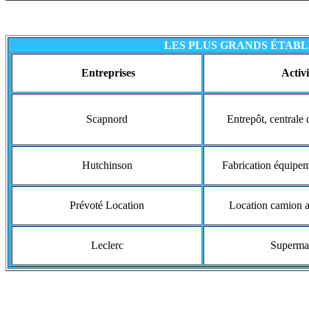
LES PLUS GRANDS ÉTAB
Entreprises
Activi
Scapnord
Entrepôt, centrale 
Hutchinson
Fabrication équipe
Prévoté Location
Location camion a
Leclerc
Superma