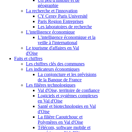
Un peu d'histoire et de
géographie
La recherche et l'innovation
CY Cergy Paris Université
Paris Region Entreprises
Les laboratoires de recherche
L'intelligence économique
L'intelligence économique et la
veille à l'international
Le tourisme d'affaires en Val
d'Oise
Faits et chiffres
Les chiffres clés des communes
Les indicateurs économiques
La conjoncture et les prévisions
de la Banque de France
Les filières technologiques
Val d'Oise, territoire de confiance
Logiciels et systèmes complexes
en Val d'Oise
Santé et biotechnologies en Val
d'Oise
La filière Caoutchouc et
Polymères en Val d'Oise
Télécom, software mobile et