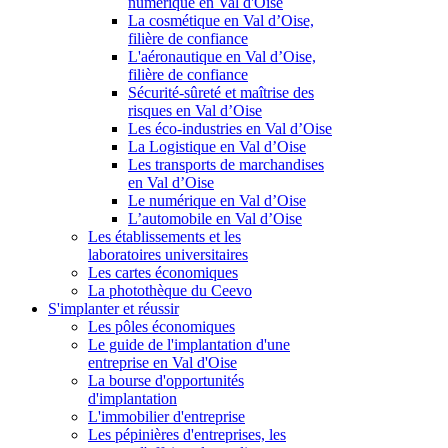
numérique en Val d'Oise
La cosmétique en Val d’Oise,
filière de confiance
L'aéronautique en Val d’Oise,
filière de confiance
Sécurité-sûreté et maîtrise des
risques en Val d’Oise
Les éco-industries en Val d’Oise
La Logistique en Val d’Oise
Les transports de marchandises
en Val d’Oise
Le numérique en Val d’Oise
L’automobile en Val d’Oise
Les établissements et les
laboratoires universitaires
Les cartes économiques
La photothèque du Ceevo
S'implanter et réussir
Les pôles économiques
Le guide de l'implantation d'une
entreprise en Val d'Oise
La bourse d'opportunités
d'implantation
L'immobilier d'entreprise
Les pépinières d'entreprises, les