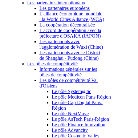
Les partenaires internationaux
Les partenaires européens
L'alliance économique mondiale
: la World Cities Alliance (WCA)
La coopération décentralisée
L'accord de coopération avec la
préfecture d'OSAKA (JAPON)
Les partenariats avec
l'agglomération de Wuxi (Chine)
Les partenariats avec le District
de Shanghai - Pudong (Chine)
Les pôles de compétitivité
Informations générales sur les
pôles de compétitivité
Les pôles de compétitivité Val
d'Oisiens
Le pôle System@tic
Le pôle Medicen Paris Région
Le pôle Cap Digital Paris-
Région
Le pôle NextMove
Le pôle AsTech Paris-Région
Le pôle Finance Innovation
Le pôle Advancity
Le pôle Cosmetic Valley