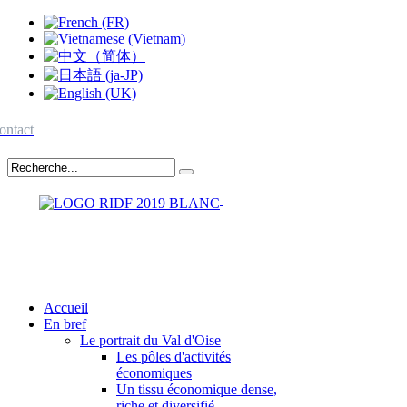
ontact
Accueil
En bref
Le portrait du Val d'Oise
Les pôles d'activités
économiques
Un tissu économique dense,
riche et diversifié