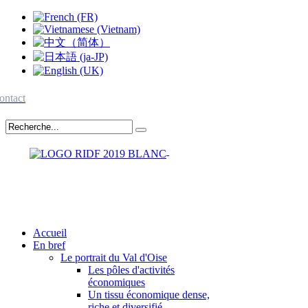
ontact
Accueil
En bref
Le portrait du Val d'Oise
Les pôles d'activités
économiques
Un tissu économique dense,
riche et diversifié