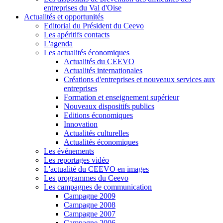
entreprises du Val d'Oise
Actualités et opportunités
Editorial du Président du Ceevo
Les apéritifs contacts
L'agenda
Les actualités économiques
Actualités du CEEVO
Actualités internationales
Créations d'entreprises et nouveaux services aux
entreprises
Formation et enseignement supérieur
Nouveaux dispositifs publics
Editions économiques
Innovation
Actualités culturelles
Actualités économiques
Les événements
Les reportages vidéo
L'actualité du CEEVO en images
Les programmes du Ceevo
Les campagnes de communication
Campagne 2009
Campagne 2008
Campagne 2007
Campagne 2006