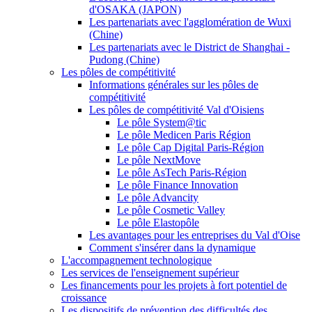
d'OSAKA (JAPON)
Les partenariats avec l'agglomération de Wuxi
(Chine)
Les partenariats avec le District de Shanghai -
Pudong (Chine)
Les pôles de compétitivité
Informations générales sur les pôles de
compétitivité
Les pôles de compétitivité Val d'Oisiens
Le pôle System@tic
Le pôle Medicen Paris Région
Le pôle Cap Digital Paris-Région
Le pôle NextMove
Le pôle AsTech Paris-Région
Le pôle Finance Innovation
Le pôle Advancity
Le pôle Cosmetic Valley
Le pôle Elastopôle
Les avantages pour les entreprises du Val d'Oise
Comment s'insérer dans la dynamique
L'accompagnement technologique
Les services de l'enseignement supérieur
Les financements pour les projets à fort potentiel de
croissance
Les dispositifs de prévention des difficultés des