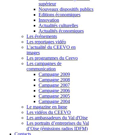
supérieur
Nouveaux dispositifs publics
Editions économiques
Innovation
Actualités culturelles
Actualités économiques
Les événements
Les reportages vidéo
L'actualité du CEEVO en
images
Les programmes du Ceevo
Les campagnes de
communication
Campagne 2009
Campagne 2008
Campagne 2007
Campagne 2006
Campagne 2005
Campagne 2004
Le magazine en ligne
Les vidéos du CEEVO
Les ambassadeurs du Val d'Oise
Les portraits d’entreprises du Val
d’Oise (émissions radios IDFM)
Contacts