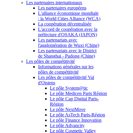
Les partenaires internationaux
Les partenaires européens
L'alliance économique mondiale
: la World Cities Alliance (WCA)
La coopération décentralisée
L'accord de coopération avec la
préfecture d'OSAKA (JAPON)
Les partenariats avec
l'agglomération de Wuxi (Chine)
Les partenariats avec le District
de Shanghai - Pudong (Chine)
Les pôles de compétitivité
Informations générales sur les
pôles de compétitivité
Les pôles de compétitivité Val
d'Oisiens
Le pôle System@tic
Le pôle Medicen Paris Région
Le pôle Cap Digital Paris-
Région
Le pôle NextMove
Le pôle AsTech Paris-Région
Le pôle Finance Innovation
Le pôle Advancity
Le pôle Cosmetic Valley