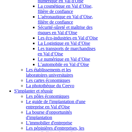
numérique en Val d'Oise
La cosmétique en Val d’Oise,
filière de confiance
L'aéronautique en Val d’Oise,
filière de confiance
Sécurité-sûreté et maîtrise des
risques en Val d’Oise
Les éco-industries en Val d’Oise
La Logistique en Val d’Oise
Les transports de marchandises
en Val d’Oise
Le numérique en Val d’Oise
L’automobile en Val d’Oise
Les établissements et les
laboratoires universitaires
Les cartes économiques
La photothèque du Ceevo
S'implanter et réussir
Les pôles économiques
Le guide de l'implantation d'une
entreprise en Val d'Oise
La bourse d'opportunités
d'implantation
L'immobilier d'entreprise
Les pépinières d'entreprises, les