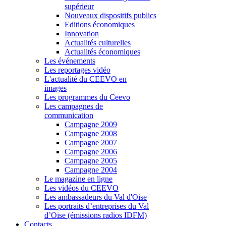
supérieur
Nouveaux dispositifs publics
Editions économiques
Innovation
Actualités culturelles
Actualités économiques
Les événements
Les reportages vidéo
L'actualité du CEEVO en
images
Les programmes du Ceevo
Les campagnes de
communication
Campagne 2009
Campagne 2008
Campagne 2007
Campagne 2006
Campagne 2005
Campagne 2004
Le magazine en ligne
Les vidéos du CEEVO
Les ambassadeurs du Val d'Oise
Les portraits d’entreprises du Val
d’Oise (émissions radios IDFM)
Contacts