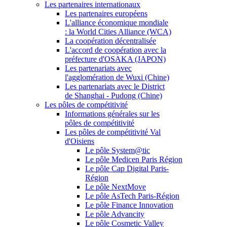
Les partenaires internationaux
Les partenaires européens
L'alliance économique mondiale
: la World Cities Alliance (WCA)
La coopération décentralisée
L'accord de coopération avec la
préfecture d'OSAKA (JAPON)
Les partenariats avec
l'agglomération de Wuxi (Chine)
Les partenariats avec le District
de Shanghai - Pudong (Chine)
Les pôles de compétitivité
Informations générales sur les
pôles de compétitivité
Les pôles de compétitivité Val
d'Oisiens
Le pôle System@tic
Le pôle Medicen Paris Région
Le pôle Cap Digital Paris-
Région
Le pôle NextMove
Le pôle AsTech Paris-Région
Le pôle Finance Innovation
Le pôle Advancity
Le pôle Cosmetic Valley