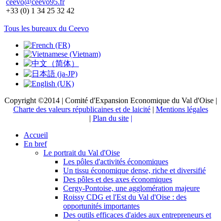
ceevo@ceevo95.fr
+33 (0) 1 34 25 32 42
Tous les bureaux du Ceevo
Copyright ©2014 | Comité d'Expansion Economique du Val d'Oise |
Charte des valeurs républicaines et de laicité
|
Mentions légales
|
Plan du site
|
Accueil
En bref
Le portrait du Val d'Oise
Les pôles d'activités économiques
Un tissu économique dense, riche et diversifié
Des pôles et des axes économiques
Cergy-Pontoise, une agglomération majeure
Roissy CDG et l'Est du Val d'Oise : des
opportunités importantes
Des outils efficaces d'aides aux entrepreneurs et