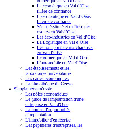
numérique en Val d'Oise
La cosmétique en Val d’Oise,
filière de confiance
L'aéronautique en Val d’Oise,
filière de confiance
Sécurité-sûreté et maîtrise des
risques en Val d’Oise
Les éco-industries en Val d’Oise
La Logistique en Val d’Oise
Les transports de marchandises
en Val d’Oise
Le numérique en Val d’Oise
L’automobile en Val d’Oise
Les établissements et les
laboratoires universitaires
Les cartes économiques
La photothèque du Ceevo
S'implanter et réussir
Les pôles économiques
Le guide de l'implantation d'une
entreprise en Val d'Oise
La bourse d'opportunités
d'implantation
L'immobilier d'entreprise
Les pépinières d'entreprises, les