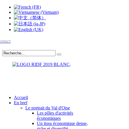
ontact
Accueil
En bref
Le portrait du Val d'Oise
Les pôles d'activités
économiques
Un tissu économique dense,
riche et diversifié